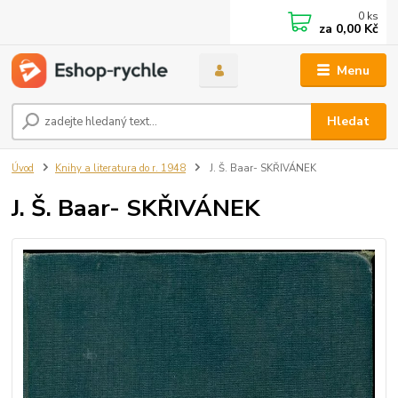
0
ks
za
0,00 Kč
Menu
Hledat
Úvod
Knihy a literatura do r. 1948
J. Š. Baar- SKŘIVÁNEK
J. Š. Baar- SKŘIVÁNEK