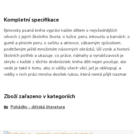
Kompletní specifikace
Iljinovsky psaná kniha vypráví našim dětem o nejvšednějších
věcech z jejich školního života: o tužce, peru, inkoustu a barvách, o
gumě a plnicím peru, o sešitu a aktovce, zábavným způsobem,
podtrženým ještě množstvím názorných obrázků, líčí vznik a historii
školních potřeb a ukazuje, co práce, námahy a vynalézavosti je
skryto v každé z těchto drobnůstek; kniha děti nejen poučuje, ale
vede je také k tomu, aby si vážily všech věcí, jež je obklopují, a
viděly v nich práci mnoha desítek rukou, která nemá přijít nazmar.
Zboží zařazeno v kategoriích
Pohádky - dětská literatura