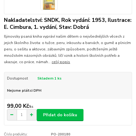
Nakladatelství: SNDK, Rok vydání: 1953, Ilustrace:
E. Cimbura, 1. vydání, Stav: Dobrá
Iljinovsky psaná kniha vypráví našim dětem o nejvšednějších věcech z
jejich školního života: o tužce, peru, inkoustu a barvách, o gumě a plnicím
peru, o sešitu a aktovce, zábavným způsobem, podtrženým ještě
množstvím názorných obrázků, líčí vznik a historii školních potřeb a
ukazuje, co práce, námah...
celý popis
Dostupnost
Skladem 1 ks
Nejsme plátci DPH
99,00 Kč
/
ks
Přidat do košíku
Číslo produktu:
PO-200180