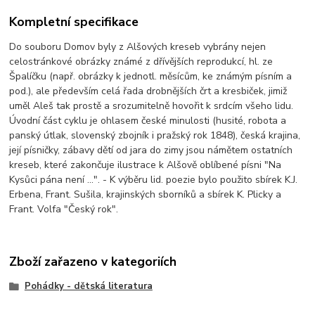
Kompletní specifikace
Do souboru Domov byly z Alšových kreseb vybrány nejen
celostránkové obrázky známé z dřívějších reprodukcí, hl. ze
Špalíčku (např. obrázky k jednotl. měsícům, ke známým písním a
pod.), ale především celá řada drobnějších črt a kresbiček, jimiž
uměl Aleš tak prostě a srozumitelně hovořit k srdcím všeho lidu.
Úvodní část cyklu je ohlasem české minulosti (husité, robota a
panský útlak, slovenský zbojník i pražský rok 1848), česká krajina,
její písničky, zábavy dětí od jara do zimy jsou námětem ostatních
kreseb, které zakončuje ilustrace k Alšově oblíbené písni "Na
Kysůci pána není ...". - K výběru lid. poezie bylo použito sbírek K.J.
Erbena, Frant. Sušila, krajinských sborníků a sbírek K. Plicky a
Frant. Volfa "Český rok".
Zboží zařazeno v kategoriích
Pohádky - dětská literatura