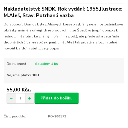
Nakladatelství: SNDK, Rok vydání: 1955,Ilustrace:
M.Aleš, Stav: Potrhaná vazba
Do souboru Domov byly z Alšových kreseb vybrány nejen celostránkové
obrázky známé z dřívějších reprodukcí, hl. ze Špalíčku (např. obrázky k
jednotl. měsícům, ke známým písním a pod.), ale především celá řada
drobnějších črt a kresbiček, jimiž uměl Aleš tak prostě a srozumitelně
hovořit k srdcím všeh...
celý popis
Dostupnost
Skladem 1 ks
Nejsme plátci DPH
55,00 Kč
/
ks
Přidat do košíku
Číslo produktu:
PO-200173