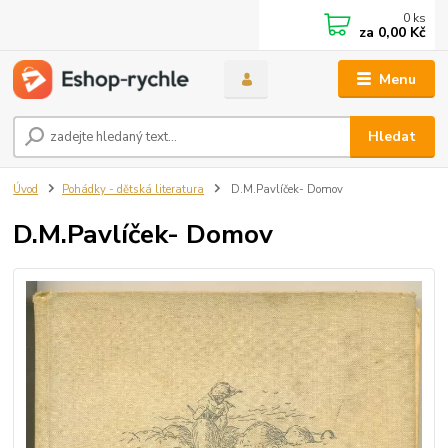
0
ks
za
0,00 Kč
Menu
Hledat
Úvod
Pohádky - dětská literatura
D.M.Pavlíček- Domov
D.M.Pavlíček- Domov