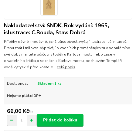
Nakladatzelství: SNDK, Rok vydání: 1965,
islustrace: C.Bouda, Stav: Dobrá
Příběhy dávné i nedávné, jichž působivost zvyšují ilustrace, učí mládež
Prahu znát i milovat. Vyprávějí o vodnících proměněných tu v populárního
své doby majitele půjčovny loděk u Karlova mostu nebo zase v
divadelního kritika,o sochách z Karlova mostu, bezhlavém Templáři,
vodě vytrysklé před kostele...
celý popis
Dostupnost
Skladem 1 ks
Nejsme plátci DPH
66,00 Kč
/
ks
Přidat do košíku