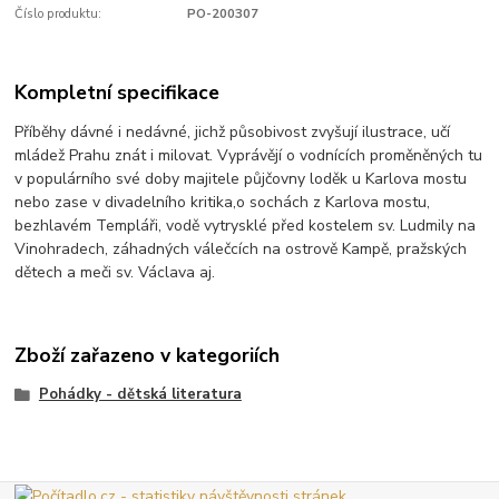
Číslo produktu:
PO-200307
Kompletní specifikace
Příběhy dávné i nedávné, jichž působivost zvyšují ilustrace, učí
mládež Prahu znát i milovat. Vyprávějí o vodnících proměněných tu
v populárního své doby majitele půjčovny loděk u Karlova mostu
nebo zase v divadelního kritika,o sochách z Karlova mostu,
bezhlavém Templáři, vodě vytrysklé před kostelem sv. Ludmily na
Vinohradech, záhadných válečcích na ostrově Kampě, pražských
dětech a meči sv. Václava aj.
Zboží zařazeno v kategoriích
Pohádky - dětská literatura