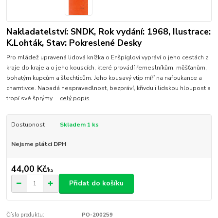
Nakladatelství: SNDK, Rok vydání: 1968, Ilustrace:
K.Lohták, Stav: Pokreslené Desky
Pro mládež upravená lidová knížka o Enšpíglovi vypráví o jeho cestách z
kraje do kraje a o jeho kouscích, které provádí řemeslníkům, měšťanům,
bohatým kupcům a šlechticům. Jeho kousavý vtip míří na nafoukance a
chamtivce. Napadá nespravedlnost, bezpráví, křivdu i lidskou hloupost a
tropí své šprýmy ...
celý popis
Dostupnost
Skladem 1 ks
Nejsme plátci DPH
44,00 Kč
/
ks
Přidat do košíku
Číslo produktu:
PO-200259