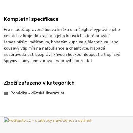
Kompletní specifikace
Pro mládež upravená lidová knížka o Enšpíglovi vypráví o jeho
cestách z kraje do kraje a o jeho kouscích, které provádí
řemeslníkům, měšťanům, bohatým kupcům a šlechticům. Jeho
kousavý vtip míří na nafoukance a chamtivce. Napadá
nespravedlnost, bezpráví, křivdu i lidskou hloupost a tropí své
šprýmy s úmyslem varovat, napravit i potrestat.
Zboží zařazeno v kategoriích
Pohádky - dětská literatura