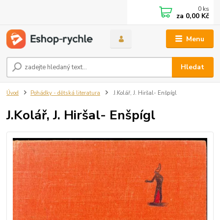
0
ks
za
0,00 Kč
Menu
Hledat
Úvod
Pohádky - dětská literatura
J.Kolář, J. Hiršal- Enšpígl
J.Kolář, J. Hiršal- Enšpígl