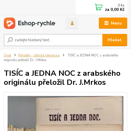
0
ks
za
0,00 Kč
Menu
Hledat
Úvod
Pohádky - dětská literatura
TISÍC a JEDNA NOC z arabského
originálu přeložil Dr. J.Mrkos
TISÍC a JEDNA NOC z arabského
originálu přeložil Dr. J.Mrkos