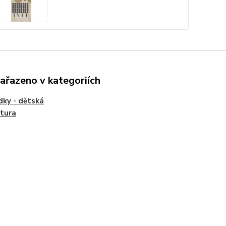
zařazeno v kategoriích
ky - dětská
atura