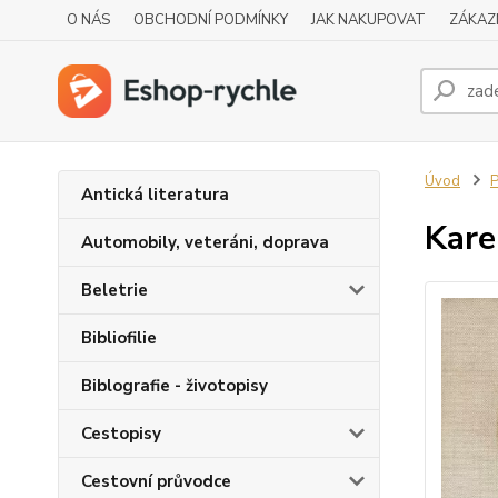
O NÁS
OBCHODNÍ PODMÍNKY
JAK NAKUPOVAT
ZÁKAZ
Úvod
P
Antická literatura
Kar
Automobily, veteráni, doprava
Beletrie
Bibliofilie
Biblografie - životopisy
Cestopisy
Cestovní průvodce