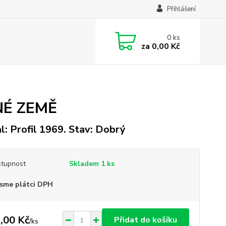
Přihlášení
0
ks
za
0,00 Kč
NÉ ZEMĚ
l: Profil 1969. Stav: Dobrý
tupnost
Skladem 1 ks
sme plátci DPH
,00 Kč
Přidat do košíku
/
ks