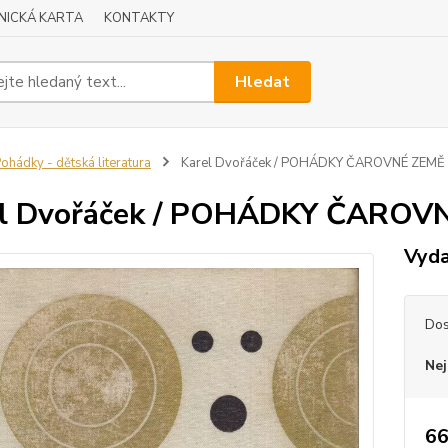
NICKÁ KARTA
KONTAKTY
Hledat
ohádky - dětská literatura
Karel Dvořáček / POHÁDKY ČAROVNÉ ZEMĚ
el Dvořáček / POHÁDKY ČAROV
Vyda
Dos
Nej
66