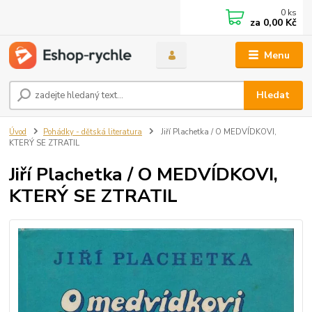
0
ks
za
0,00 Kč
Menu
Hledat
Úvod
Pohádky - dětská literatura
Jiří Plachetka / O MEDVÍDKOVI,
KTERÝ SE ZTRATIL
Jiří Plachetka / O MEDVÍDKOVI,
KTERÝ SE ZTRATIL