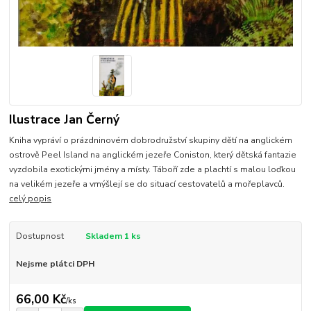
Ilustrace Jan Černý
Kniha vypráví o prázdninovém dobrodružství skupiny dětí na anglickém
ostrově Peel Island na anglickém jezeře Coniston, který dětská fantazie
vyzdobila exotickými jmény a místy. Táboří zde a plachtí s malou loďkou
na velikém jezeře a vmýšlejí se do situací cestovatelů a mořeplavců.
celý popis
Dostupnost
Skladem 1 ks
Nejsme plátci DPH
66,00 Kč
/
ks