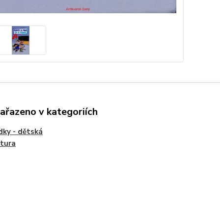
zařazeno v kategoriích
ky - dětská
atura