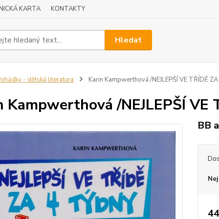
NICKÁ KARTA
KONTAKTY
Hledat
ohádky - dětská literatura
Karin Kampwerthová /NEJLEPŠÍ VE TŘÍDĚ Z
n Kampwerthová /NEJLEPŠÍ VE
BB a
Dos
Nej
44