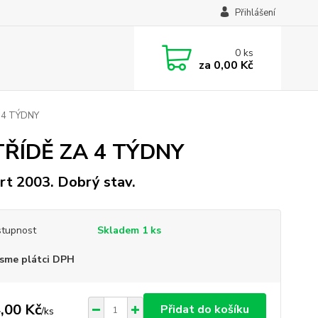
Přihlášení
0
ks
za
0,00 Kč
A 4 TÝDNY
 TŘÍDĚ ZA 4 TÝDNY
rt 2003. Dobrý stav.
tupnost
Skladem 1 ks
sme plátci DPH
,00 Kč
Přidat do košíku
/
ks