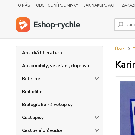
O NÁS
OBCHODNÍ PODMÍNKY
JAK NAKUPOVAT
ZÁKAZ
Úvod
P
Antická literatura
Kari
Automobily, veteráni, doprava
Beletrie
Bibliofilie
Biblografie - životopisy
Cestopisy
Cestovní průvodce