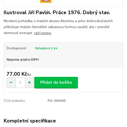
Ilustroval Jiří Pavlín. Práce 1976. Dobrý stav.
Moderní pohádka o malém atomu Atominu a jeho dobrodružstvích
přibližuje malým čtenářům zábavnou formou využití, ale i zneužití
atomové energie.
celý popis
Dostupnost
Skladem 1 ks
Nejsme plátci DPH
77,00 Kč
/
ks
Přidat do košíku
Číslo produktu:
PO-200405
Kompletní specifikace