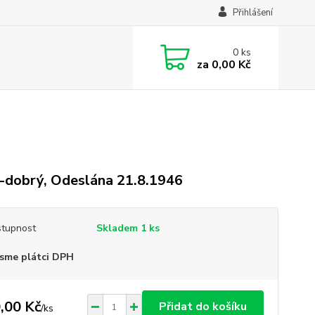
Přihlášení
0
ks
za
0,00 Kč
-dobrý, Odeslána 21.8.1946
tupnost
Skladem 1 ks
sme plátci DPH
,00 Kč
Přidat do košíku
/
ks