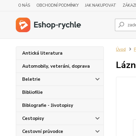
O NÁS
OBCHODNÍ PODMÍNKY
JAK NAKUPOVAT
ZÁKAZ
Úvod
P
Antická literatura
Lázn
Automobily, veteráni, doprava
Beletrie
Bibliofilie
Biblografie - životopisy
Cestopisy
Cestovní průvodce