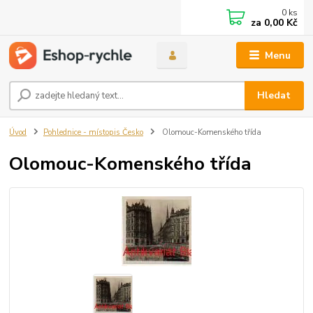
0
ks
za
0,00 Kč
Menu
Hledat
Úvod
Pohlednice - místopis Česko
Olomouc-Komenského třída
Olomouc-Komenského třída