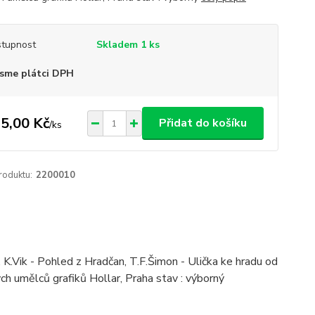
tupnost
Skladem 1 ks
sme plátci DPH
5,00 Kč
Přidat do košíku
/
ks
roduktu:
2200010
K.Vik - Pohled z Hradčan, T.F.Šimon - Ulička ke hradu od
ých umělců grafiků Hollar, Praha stav : výborný