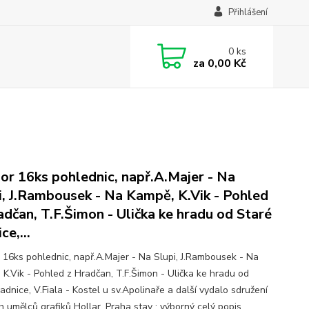
Přihlášení
0
ks
za
0,00 Kč
or 16ks pohlednic, např.A.Majer - Na
i, J.Rambousek - Na Kampě, K.Vik - Pohled
adčan, T.F.Šimon - Ulička ke hradu od Staré
ce,...
 16ks pohlednic, např.A.Majer - Na Slupi, J.Rambousek - Na
 K.Vik - Pohled z Hradčan, T.F.Šimon - Ulička ke hradu od
adnice, V.Fiala - Kostel u sv.Apolinaře a další vydalo sdružení
h umělců grafiků Hollar, Praha stav : výborný
celý popis