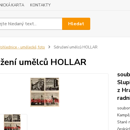
NICKÁ KARTA
KONTAKTY
Hledat
ohlednice - umělecké, foto
Sdružení umělců HOLLAR
užení umělců HOLLAR
soub
Slup
z Hr
radni
soubor
Kampě,
Staré r
českýc