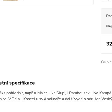
Dos
Nej
32
Číslo p
tní specifikace
ks pohlednic, např.A.Majer - Na Slupi, J.Rambousek - Na Kampě, 
nice, V.Fiala - Kostel u sv.Apolinaře a další vydalo sdružení česk