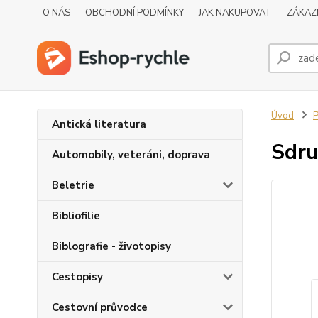
O NÁS
OBCHODNÍ PODMÍNKY
JAK NAKUPOVAT
ZÁKAZ
Úvod
P
Antická literatura
Sdr
Automobily, veteráni, doprava
Beletrie
Bibliofilie
Biblografie - životopisy
Cestopisy
Cestovní průvodce