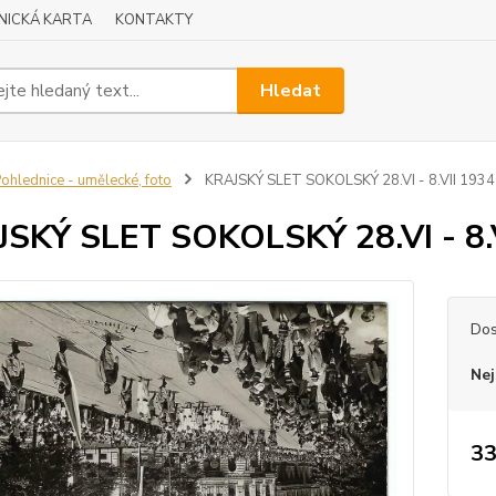
NICKÁ KARTA
KONTAKTY
Hledat
ohlednice - umělecké, foto
KRAJSKÝ SLET SOKOLSKÝ 28.VI - 8.VII 193
SKÝ SLET SOKOLSKÝ 28.VI - 8.
Dos
Nej
33