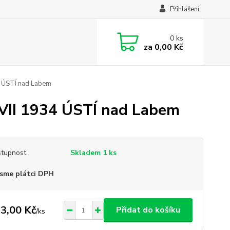
Přihlášení
0
ks
za
0,00 Kč
4 ÚSTÍ nad Labem
VII 1934 ÚSTÍ nad Labem
tupnost
Skladem 1 ks
sme plátci DPH
3,00 Kč
Přidat do košíku
/
ks