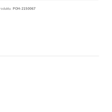
roduktu:
POH-2150067