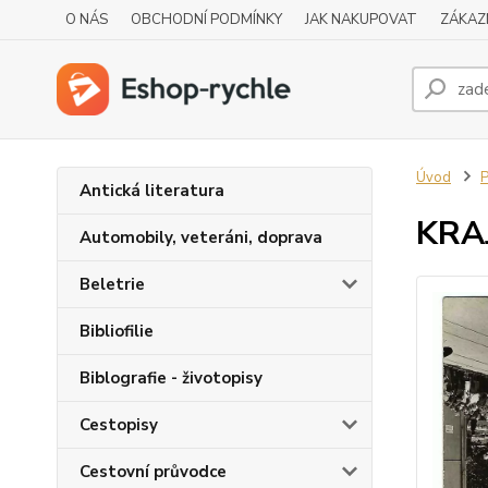
O NÁS
OBCHODNÍ PODMÍNKY
JAK NAKUPOVAT
ZÁKAZ
Úvod
P
Antická literatura
KRAJ
Automobily, veteráni, doprava
Beletrie
Bibliofilie
Biblografie - životopisy
Cestopisy
Cestovní průvodce