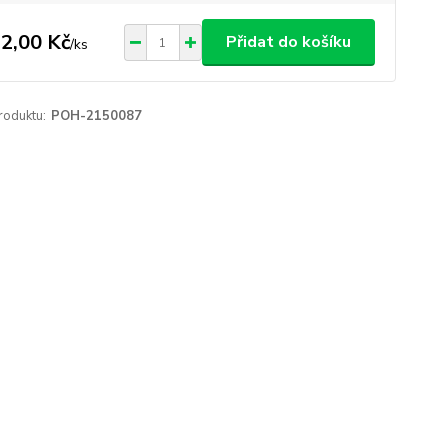
2,00 Kč
Přidat do košíku
/
ks
roduktu:
POH-2150087