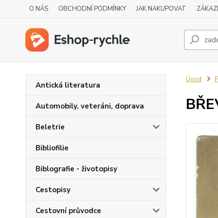
O NÁS
OBCHODNÍ PODMÍNKY
JAK NAKUPOVAT
ZÁKAZ
Úvod
P
Antická literatura
BŘE
Automobily, veteráni, doprava
Beletrie
Bibliofilie
Biblografie - životopisy
Cestopisy
Cestovní průvodce