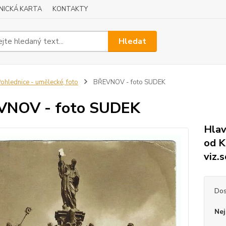
NICKÁ KARTA
KONTAKTY
Hledat
ohlednice - umělecké, foto
BŘEVNOV - foto SUDEK
VNOV - foto SUDEK
Hlav
od K
viz.
Dos
Nej