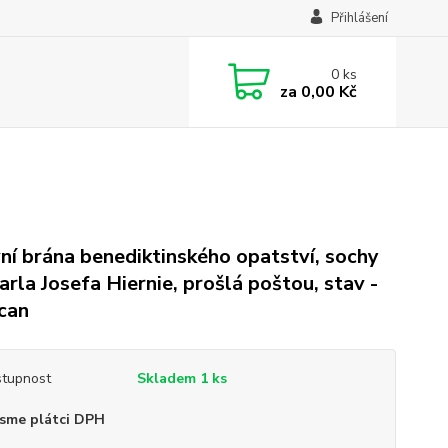
Přihlášení
0
ks
za
0,00 Kč
ní brána benediktinského opatství, sochy
arla Josefa Hiernie, prošlá poštou, stav -
scan
tupnost
Skladem 1 ks
sme plátci DPH