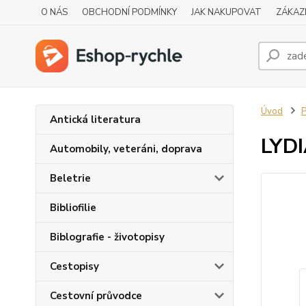
O NÁS
OBCHODNÍ PODMÍNKY
JAK NAKUPOVAT
ZÁKAZ
Úvod
P
Antická literatura
LYDI
Automobily, veteráni, doprava
Beletrie
Bibliofilie
Biblografie - životopisy
Cestopisy
Cestovní průvodce