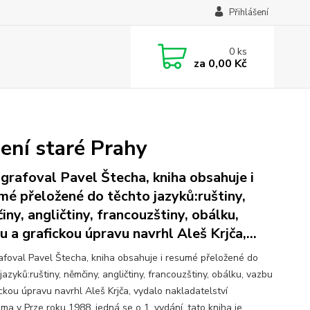
Přihlášení
0
ks
za
0,00 Kč
ní staré Prahy
grafoval Pavel Štecha, kniha obsahuje i
mé přeložené do těchto jazyků:ruštiny,
iny, angličtiny, francouzštiny, obálku,
u a grafickou úpravu navrhl Aleš Krjča,...
afoval Pavel Štecha, kniha obsahuje i resumé přeložené do
jazyků:ruštiny, němčiny, angličtiny, francouzštiny, obálku, vazbu
ickou úpravu navrhl Aleš Krjča, vydalo nakladatelství
ma v Prze roku 1988, jedná se o 1. vydání, tato kniha je