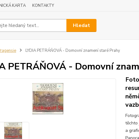
NICKÁ KARTA
KONTAKTY
Hledat
ragensie
LYDIA PETRÁŇOVÁ - Domovní znamení staré Prahy
A PETRÁŇOVÁ - Domovní zname
Foto
resu
němč
vazb
Fotogr
těchto 
a graf
Panora