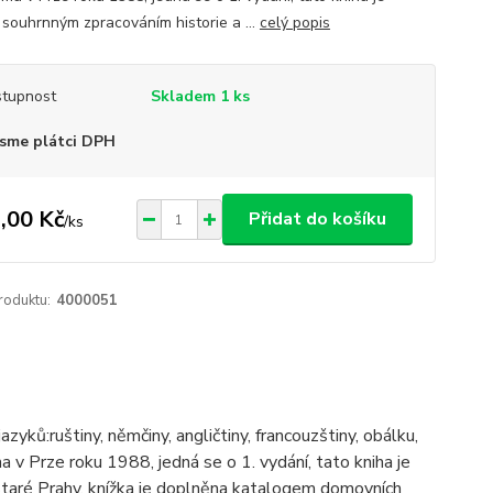
 souhrnným zpracováním historie a ...
celý popis
tupnost
Skladem 1 ks
sme plátci DPH
,00 Kč
Přidat do košíku
/
ks
roduktu:
4000051
yků:ruštiny, němčiny, angličtiny, francouzštiny, obálku,
 v Prze roku 1988, jedná se o 1. vydání, tato kniha je
staré Prahy, knížka je doplněna katalogem domovních