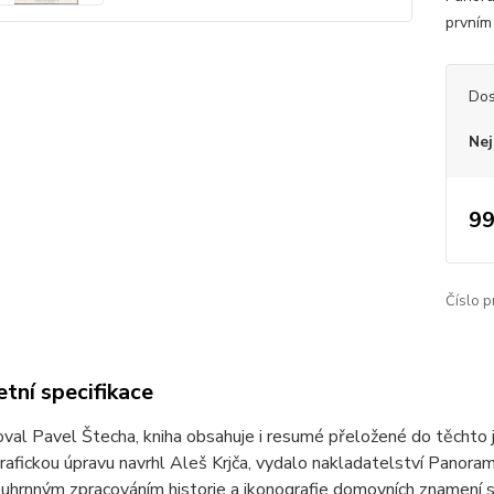
prvním
Dos
Nej
99
Číslo p
tní specifikace
val Pavel Štecha, kniha obsahuje i resumé přeložené do těchto jaz
rafickou úpravu navrhl Aleš Krjča, vydalo nakladatelství Panorama
uhrnným zpracováním historie a ikonografie domovních znamení 