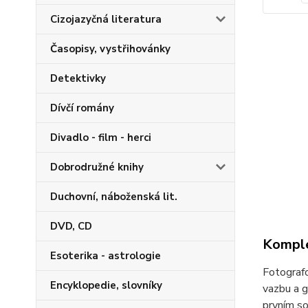
Cizojazyčná literatura
Časopisy, vystřihovánky
Detektivky
Dívčí romány
Divadlo - film - herci
Dobrodružné knihy
Duchovní, náboženská lit.
DVD, CD
Komple
Esoterika - astrologie
Fotografo
Encyklopedie, slovníky
vazbu a g
prvním so