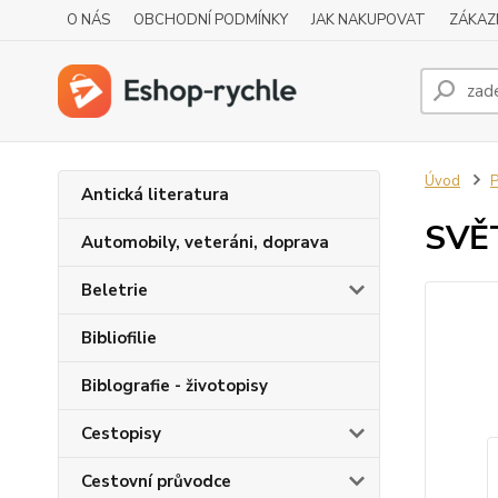
O NÁS
OBCHODNÍ PODMÍNKY
JAK NAKUPOVAT
ZÁKAZ
Úvod
P
Antická literatura
SVĚT
Automobily, veteráni, doprava
Beletrie
Bibliofilie
Biblografie - životopisy
Cestopisy
Cestovní průvodce