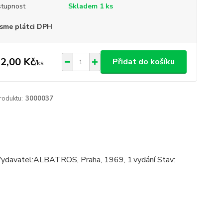
tupnost
Skladem 1 ks
sme plátci DPH
2,00 Kč
Přidat do košíku
/
ks
roduktu:
3000037
í Vydavatel:ALBATROS, Praha, 1969, 1.vydání Stav: