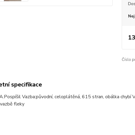
Dos
Nej
13
Číslo p
tní specifikace
:A.Pospíšil Vazba:původní, celoplátěná, 615 stran, obálka chyb
 vazbě fleky