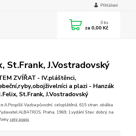
Přihlášení
0
ks
za
0,00 Kč
, St.Frank, J.Vostradovský
EM ZVÍŘAT - IV.pláštěnci,
ebeční,ryby,obojživelníci a plazi - Hanzák
 J.Felix, St.Frank, J.Vostradovský
ace:A.Pospíšil Vazba:původní, celoplátěná, 615 stran, obálka
Vydavatel:ALBATROS, Praha, 1969, 1.vydání Stav: dobrý, na
fleky
celý popis