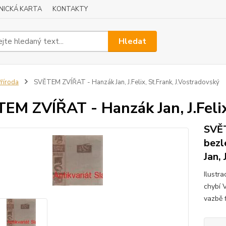
NICKÁ KARTA
KONTAKTY
Hledat
říroda
SVĚTEM ZVÍŘAT - Hanzák Jan, J.Felix, St.Frank, J.Vostradovský
EM ZVÍŘAT - Hanzák Jan, J.Felix
SVĚT
bezl
Jan,
Ilustr
chybí 
vazbě 