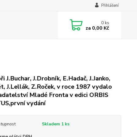
Přihlášení
0
ks
za
0,00 Kč
ři J.Buchar, J.Drobník, E.Hadač, J.Janko,
ět, J.Lellák, Z.Roček, v roce 1987 vydalo
adatelství Mladé Fronta v edici ORBIS
US,první vydání
tupnost
Skladem 1 ks
sme plátci DPH