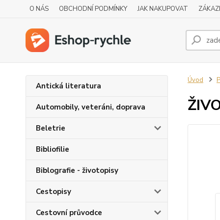
O NÁS
OBCHODNÍ PODMÍNKY
JAK NAKUPOVAT
ZÁKAZ
Úvod
P
Antická literatura
ŽIV
Automobily, veteráni, doprava
Beletrie
Bibliofilie
Biblografie - životopisy
Cestopisy
Cestovní průvodce