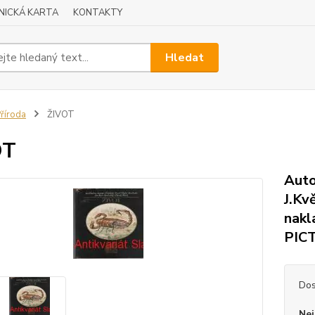
NICKÁ KARTA
KONTAKTY
Hledat
říroda
ŽIVOT
OT
Auto
J.Kv
nakl
PICT
Dos
Nej