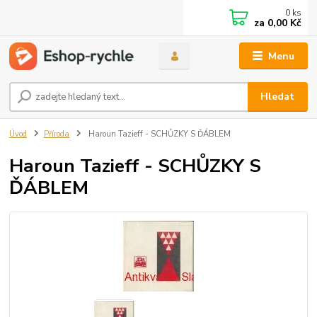
0
ks
za
0,00 Kč
Menu
Hledat
Úvod
Příroda
Haroun Tazieff - SCHŮZKY S ĎÁBLEM
Haroun Tazieff - SCHŮZKY S
ĎÁBLEM