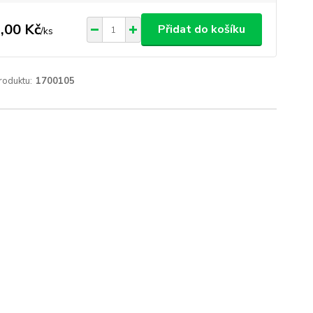
,00 Kč
Přidat do košíku
/
ks
roduktu:
1700105