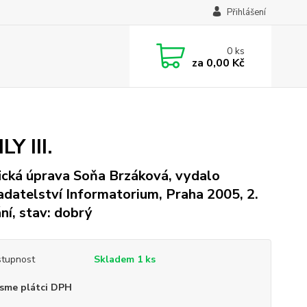
Přihlášení
0
ks
za
0,00 Kč
Y III.
ická úprava Soňa Brzáková, vydalo
adatelství Informatorium, Praha 2005, 2.
ní, stav: dobrý
tupnost
Skladem 1 ks
sme plátci DPH