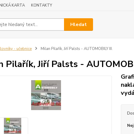
NICKÁ KARTA
KONTAKTY
Hledat
lovníky - učebnice
Milan Pilařík, Jiří Palsts - AUTOMOBILY III.
n Pilařík, Jiří Palsts - AUTOMOBIL
Graf
nakl
vydá
Dos
Nej