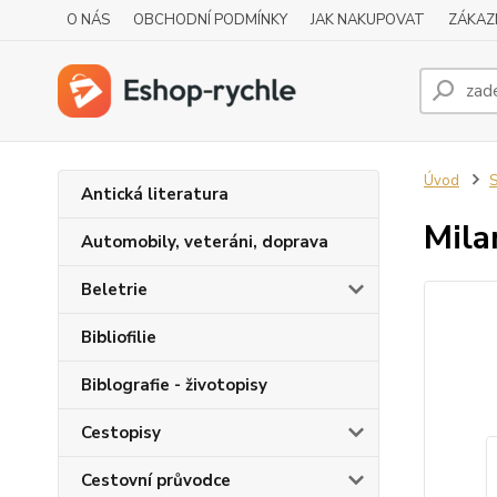
O NÁS
OBCHODNÍ PODMÍNKY
JAK NAKUPOVAT
ZÁKAZ
Úvod
S
Antická literatura
Mila
Automobily, veteráni, doprava
Beletrie
Bibliofilie
Biblografie - životopisy
Cestopisy
Cestovní průvodce