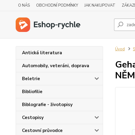
O NÁS
OBCHODNÍ PODMÍNKY
JAK NAKUPOVAT
ZÁKAZ
Úvod
S
Antická literatura
Geha
Automobily, veteráni, doprava
NĚM
Beletrie
Bibliofilie
Biblografie - životopisy
Cestopisy
Cestovní průvodce