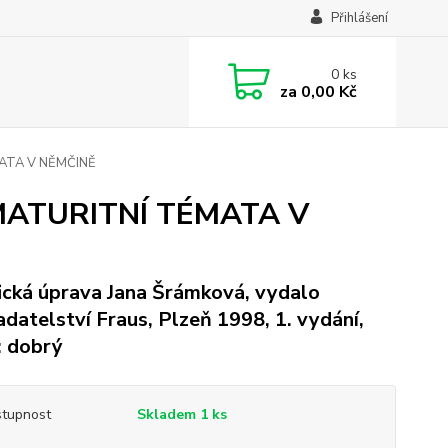
Přihlášení
0
ks
za
0,00 Kč
MATA V NĚMČINĚ
- MATURITNÍ TÉMATA V
ická úprava Jana Šrámková, vydalo
adatelství Fraus, Plzeň 1998, 1. vydání,
: dobrý
tupnost
Skladem 1 ks