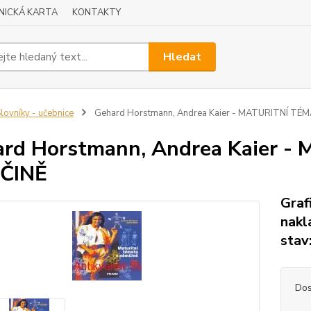
NICKÁ KARTA
KONTAKTY
Hledat
lovníky - učebnice
Gehard Horstmann, Andrea Kaier - MATURITNÍ TÉ
rd Horstmann, Andrea Kaier 
ČINĚ
Graf
nakl
stav
Dos