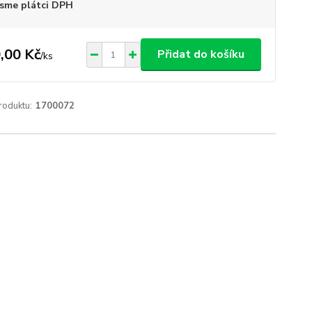
sme plátci DPH
,00 Kč
Přidat do košíku
/
ks
roduktu:
1700072