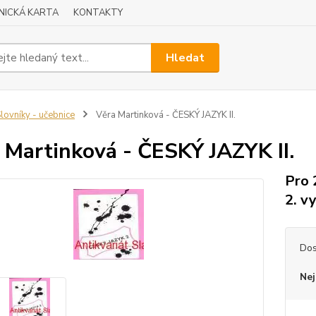
NICKÁ KARTA
KONTAKTY
Hledat
lovníky - učebnice
Věra Martinková - ČESKÝ JAZYK II.
 Martinková - ČESKÝ JAZYK II.
Pro 
2. v
Dos
Nej