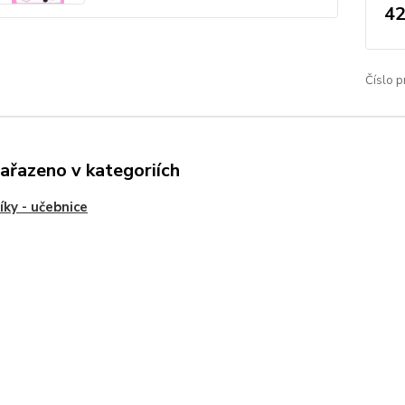
42
Číslo p
zařazeno v kategoriích
íky - učebnice