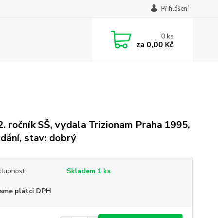
Přihlášení
0
ks
za
0,00 Kč
2. ročník SŠ, vydala Trizionam Praha 1995,
ydání, stav: dobrý
tupnost
Skladem 1 ks
sme plátci DPH