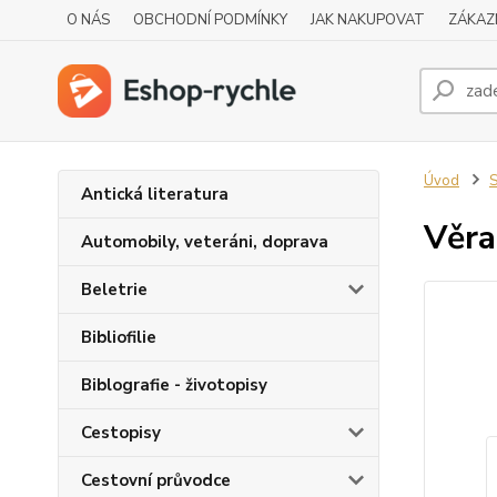
O NÁS
OBCHODNÍ PODMÍNKY
JAK NAKUPOVAT
ZÁKAZ
Úvod
S
Antická literatura
Věra
Automobily, veteráni, doprava
Beletrie
Bibliofilie
Biblografie - životopisy
Cestopisy
Cestovní průvodce