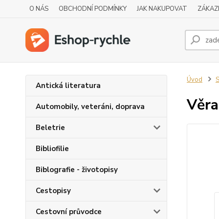
O NÁS
OBCHODNÍ PODMÍNKY
JAK NAKUPOVAT
ZÁKAZ
Úvod
S
Antická literatura
Věra
Automobily, veteráni, doprava
Beletrie
Bibliofilie
Biblografie - životopisy
Cestopisy
Cestovní průvodce