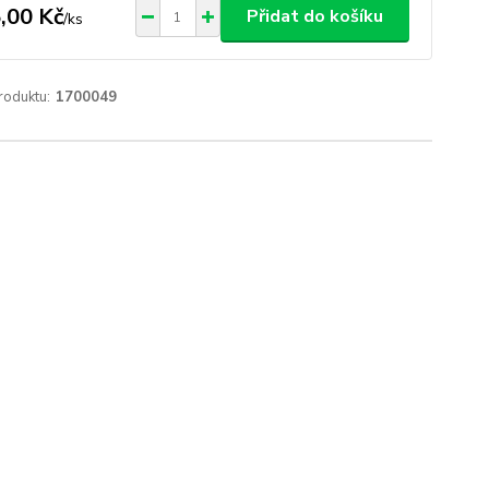
,00 Kč
Přidat do košíku
/
ks
roduktu:
1700049