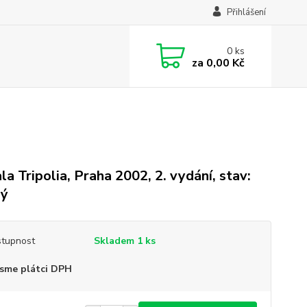
Přihlášení
0
ks
za
0,00 Kč
la Tripolia, Praha 2002, 2. vydání, stav:
rý
tupnost
Skladem 1 ks
sme plátci DPH