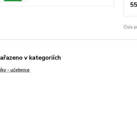
55
Číslo p
zařazeno v kategoriích
íky - učebnice