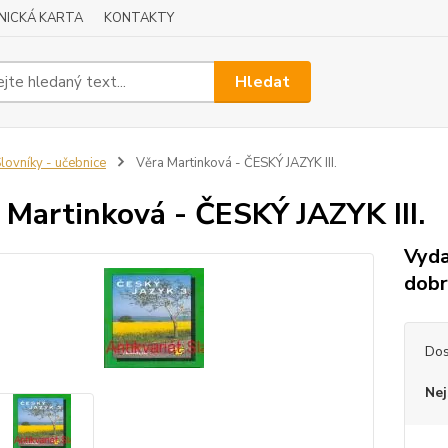
NICKÁ KARTA
KONTAKTY
Hledat
lovníky - učebnice
Věra Martinková - ČESKÝ JAZYK III.
 Martinková - ČESKÝ JAZYK III.
Vyda
dob
Dos
Nej