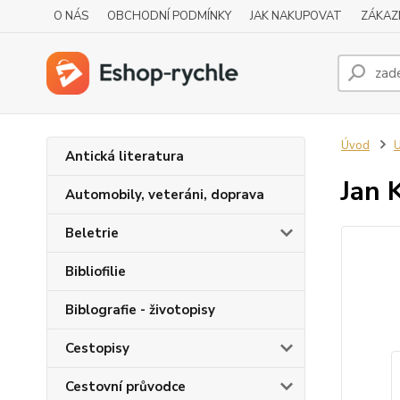
O NÁS
OBCHODNÍ PODMÍNKY
JAK NAKUPOVAT
ZÁKAZ
Úvod
Antická literatura
Jan 
Automobily, veteráni, doprava
Beletrie
Bibliofilie
Biblografie - životopisy
Cestopisy
Cestovní průvodce