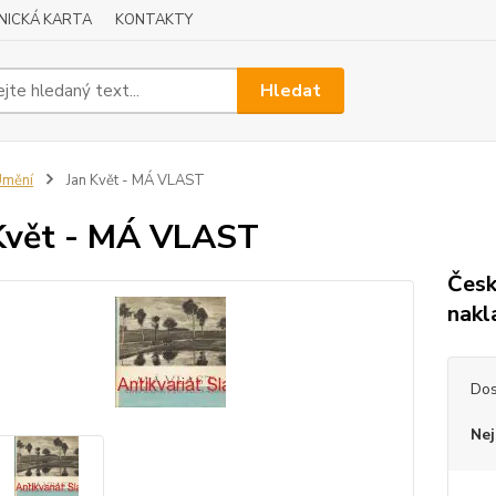
NICKÁ KARTA
KONTAKTY
Hledat
Umění
Jan Květ - MÁ VLAST
Květ - MÁ VLAST
Česk
nakl
Dos
Nej