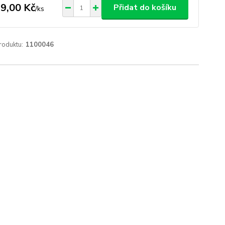
9,00 Kč
Přidat do košíku
/
ks
roduktu:
1100046