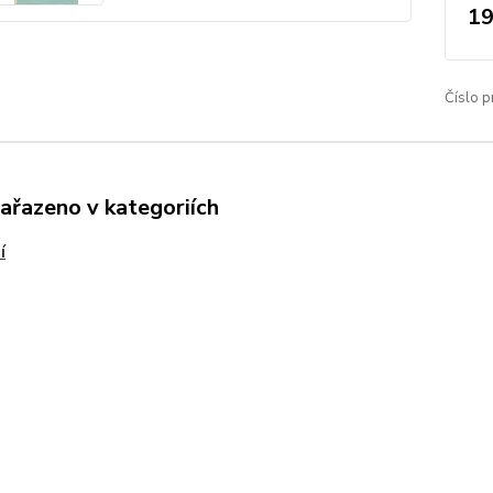
19
Číslo p
zařazeno v kategoriích
í