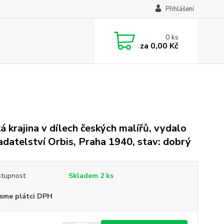
Přihlášení
0
ks
za
0,00 Kč
á krajina v dílech českých malířů, vydalo
adatelství Orbis, Praha 1940, stav: dobrý
tupnost
Skladem 2 ks
sme plátci DPH