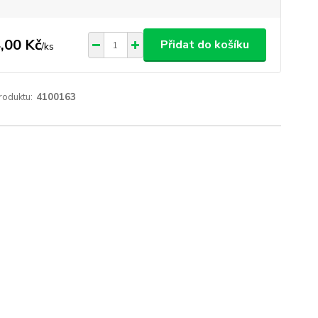
,00 Kč
Přidat do košíku
/
ks
roduktu:
4100163