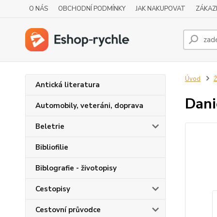
O NÁS
OBCHODNÍ PODMÍNKY
JAK NAKUPOVAT
ZÁKAZ
Úvod
Ž
Antická literatura
Dani
Automobily, veteráni, doprava
Beletrie
Bibliofilie
Biblografie - životopisy
Cestopisy
Cestovní průvodce