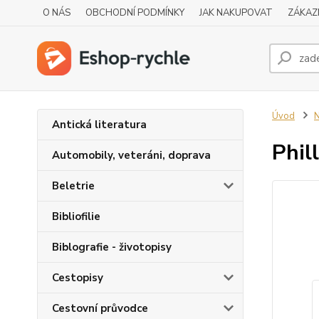
O NÁS
OBCHODNÍ PODMÍNKY
JAK NAKUPOVAT
ZÁKAZ
Úvod
N
Antická literatura
Phil
Automobily, veteráni, doprava
Beletrie
Bibliofilie
Biblografie - životopisy
Cestopisy
Cestovní průvodce