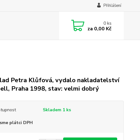
Přihlášení
0
ks
za
0,00 Kč
lad Petra Klůfová, vydalo nakladatelství
ell, Praha 1998, stav: velmi dobrý
tupnost
Skladem 1 ks
sme plátci DPH