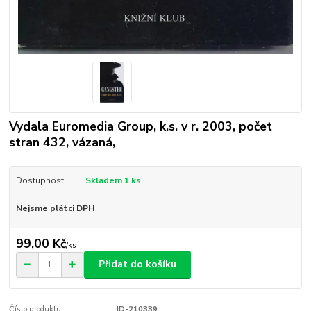
Vydala Euromedia Group, k.s. v r. 2003, počet
stran 432, vázaná,
Dostupnost
Skladem 1 ks
Nejsme plátci DPH
99,00 Kč
/
ks
Přidat do košíku
Číslo produktu:
ID-210339