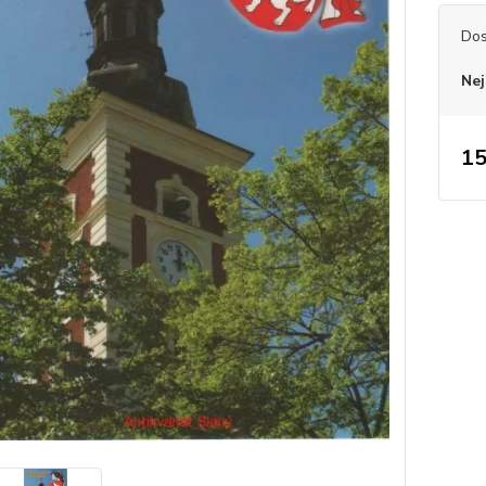
Dos
Nej
15