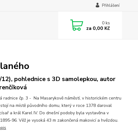
Přihlášení
0
ks
za
0,00 Kč
Slaného
/12), pohlednice s 3D samolepkou, autor
renčíková
á radnice čp. 3 - Na Masarykově náměstí, v historickém centru
 stojí na místě původního domu, který v roce 1378 daroval
císař a král Karel IV. Do dnešní podoby byla vystavěna v
 1895-96. Věž je vysoká 43 m zakončená makovicí a hvězdou.
opis