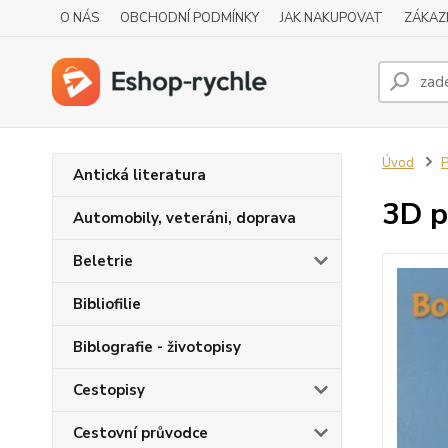
O NÁS
OBCHODNÍ PODMÍNKY
JAK NAKUPOVAT
ZÁKAZ
Úvod
P
Antická literatura
3D p
Automobily, veteráni, doprava
Beletrie
Bibliofilie
Biblografie - životopisy
Cestopisy
Cestovní průvodce