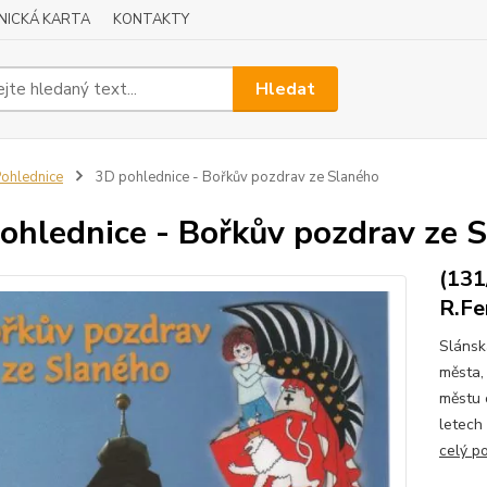
NICKÁ KARTA
KONTAKTY
Hledat
ohlednice
3D pohlednice - Bořkův pozdrav ze Slaného
ohlednice - Bořkův pozdrav ze 
(131
R.Fe
Slánsk
města,
městu 
letech
celý p