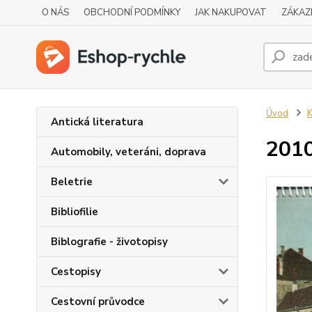
O NÁS
OBCHODNÍ PODMÍNKY
JAK NAKUPOVAT
ZÁKAZ
Úvod
K
Antická literatura
2010
Automobily, veteráni, doprava
Beletrie
Bibliofilie
Biblografie - životopisy
Cestopisy
Cestovní průvodce