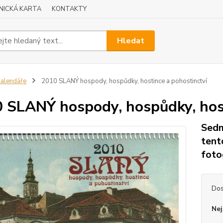
NICKÁ KARTA
KONTAKTY
Hledat
alendáře
2010 SLANÝ hospody, hospůdky, hostince a pohostinctví
 SLANÝ hospody, hospůdky, host
Sedm
tent
foto
Dos
Nej