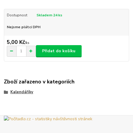
Dostupnost
Skladem 24 ks
Nejsme plátci DPH
5,00 Kč
/
ks
Přidat do košíku
Zboží zařazeno v kategoriích
Kalendáříky