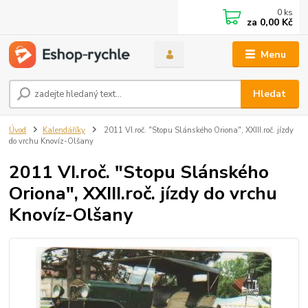
0
ks
za
0,00 Kč
Menu
Hledat
Úvod
Kalendáříky
2011 VI.roč. "Stopu Slánského Oriona", XXIII.roč. jízdy
do vrchu Knovíz-Olšany
2011 VI.roč. "Stopu Slánského
Oriona", XXIII.roč. jízdy do vrchu
Knovíz-Olšany