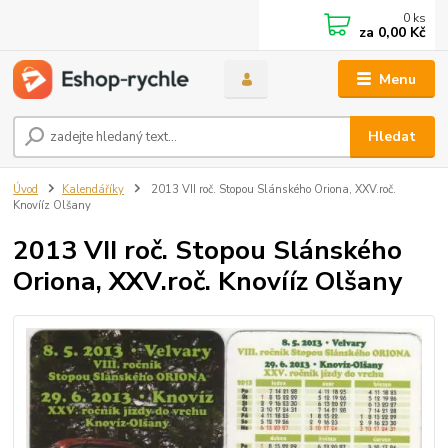
0
ks
za
0,00 Kč
Menu
Hledat
Úvod
Kalendáříky
2013 VII roč. Stopou Slánského Oriona, XXV.roč.
Knovííz Olšany
2013 VII roč. Stopou Slánského
Oriona, XXV.roč. Knovííz Olšany