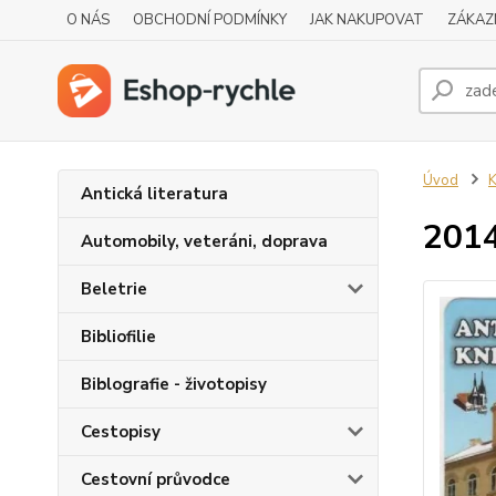
O NÁS
OBCHODNÍ PODMÍNKY
JAK NAKUPOVAT
ZÁKAZ
Úvod
K
Antická literatura
2014
Automobily, veteráni, doprava
Beletrie
Bibliofilie
Biblografie - životopisy
Cestopisy
Cestovní průvodce