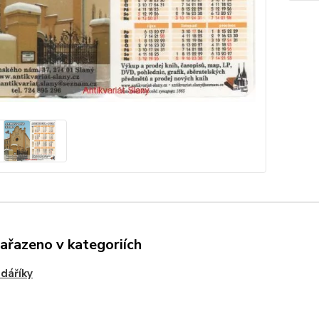
zařazeno v kategoriích
dáříky