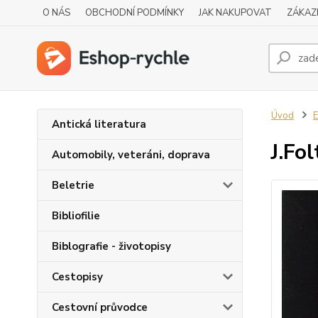
O NÁS
OBCHODNÍ PODMÍNKY
JAK NAKUPOVAT
ZÁKAZ
Úvod
E
Antická literatura
J.Fo
Automobily, veteráni, doprava
Beletrie
Bibliofilie
Biblografie - životopisy
Cestopisy
Cestovní průvodce