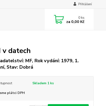
Přihlášení
0
ks
za
0,00 Kč
d v datech
adatelství: MF, Rok vydání: 1979, 1.
ní, Stav: Dobrá
tupnost
Skladem 1 ks
sme plátci DPH