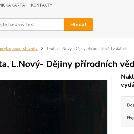
NICKÁ KARTA
KONTAKTY
Hledat
ncyklopedie, slovníky
J.Folta, L.Nový- Dějiny přírodních věd v datech
lta, L.Nový- Dějiny přírodních vě
Nakl
vydá
Dos
Nej