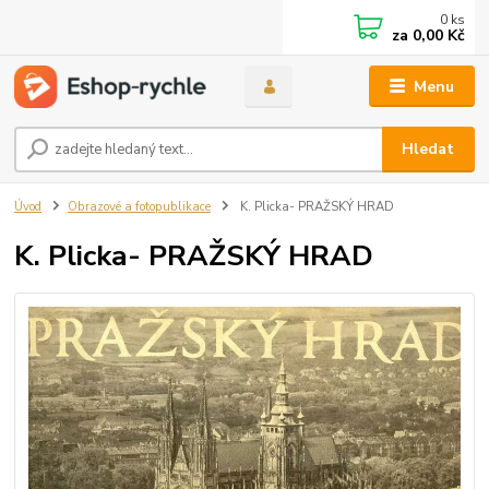
0
ks
za
0,00 Kč
Menu
Hledat
Úvod
Obrazové a fotopublikace
K. Plicka- PRAŽSKÝ HRAD
K. Plicka- PRAŽSKÝ HRAD