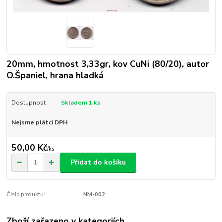
20mm, hmotnost 3,33gr, kov CuNi (80/20), autor
O.Španiel, hrana hladká
Dostupnost
Skladem 1 ks
Nejsme plátci DPH
50,00 Kč
/
ks
Přidat do košíku
Číslo produktu:
NM-002
Zboží zařazeno v kategoriích