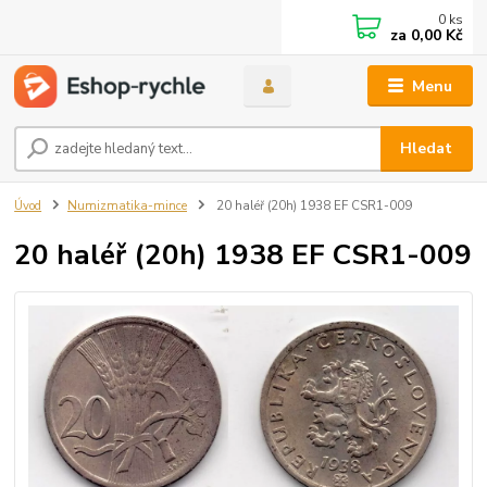
0
ks
za
0,00 Kč
Menu
Hledat
Úvod
Numizmatika-mince
20 haléř (20h) 1938 EF CSR1-009
20 haléř (20h) 1938 EF CSR1-009