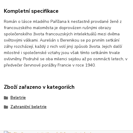
Kompletní specifikace
Román o lásce mladého Pařížana k nesťastně provdané ženě z
francouzského maloměsta je doprovázen rušnými obrazy
společenského života francouzských intelektuálů mezi dvěma
světovými válkami. Aurelián s Berenikou se po prvním setkání
záhy rozcházejí, každý z nich volí jiný způsob života. Jejich další
milostné i společenské vztahy jsou však tímto setkáním trvale
ovlivněny. Podruhé se oba milenci sejdou až po osmnácti letech, v
předvečer červnové porážky Francie v roce 1940.
Zboží zařazeno v kategoriích
Beletrie
Zahraniční beletrie