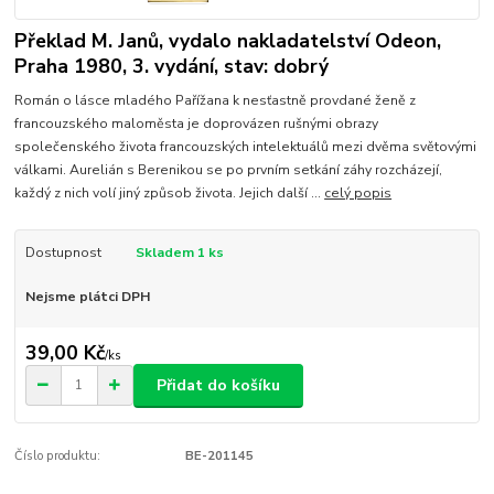
Překlad M. Janů, vydalo nakladatelství Odeon,
Praha 1980, 3. vydání, stav: dobrý
Román o lásce mladého Pařížana k nesťastně provdané ženě z
francouzského maloměsta je doprovázen rušnými obrazy
společenského života francouzských intelektuálů mezi dvěma světovými
válkami. Aurelián s Berenikou se po prvním setkání záhy rozcházejí,
každý z nich volí jiný způsob života. Jejich další ...
celý popis
Dostupnost
Skladem 1 ks
Nejsme plátci DPH
39,00 Kč
/
ks
Přidat do košíku
Číslo produktu:
BE-201145