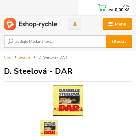
0
ks
za
0,00 Kč
Menu
Hledat
Úvod
Beletrie
D. Steelová - DAR
D. Steelová - DAR