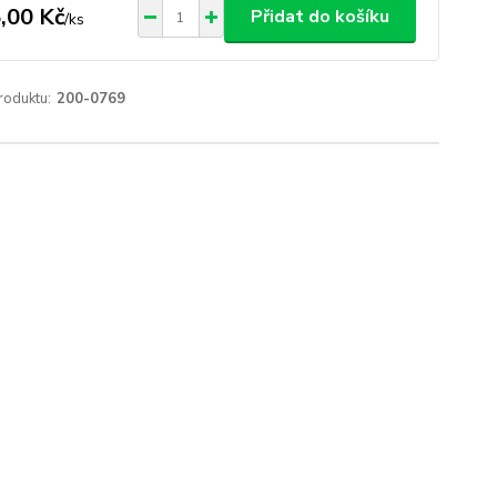
,00 Kč
Přidat do košíku
/
ks
roduktu:
200-0769