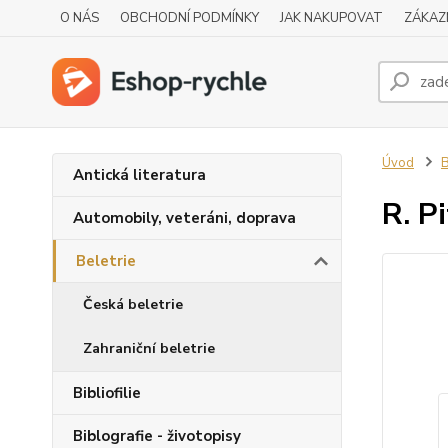
O NÁS
OBCHODNÍ PODMÍNKY
JAK NAKUPOVAT
ZÁKAZ
Úvod
B
Antická literatura
R. P
Automobily, veteráni, doprava
Beletrie
Česká beletrie
Zahraniční beletrie
Bibliofilie
Biblografie - životopisy