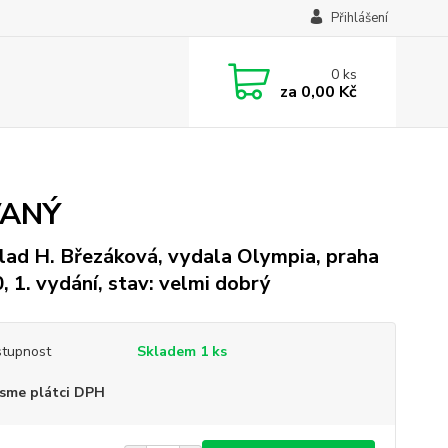
Přihlášení
0
ks
za
0,00 Kč
VANÝ
lad H. Březáková, vydala Olympia, praha
, 1. vydání, stav: velmi dobrý
tupnost
Skladem 1 ks
sme plátci DPH