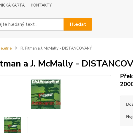
NICKÁ KARTA
KONTAKTY
Hledat
eletrie
R. Pitman a J. McMally - DISTANCOVANÝ
itman a J. McMally - DISTANCO
Přek
2000
Dos
Nej