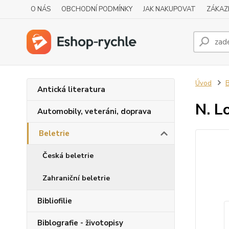
O NÁS
OBCHODNÍ PODMÍNKY
JAK NAKUPOVAT
ZÁKAZ
Úvod
B
Antická literatura
N. L
Automobily, veteráni, doprava
Beletrie
Česká beletrie
Zahraniční beletrie
Bibliofilie
Biblografie - životopisy