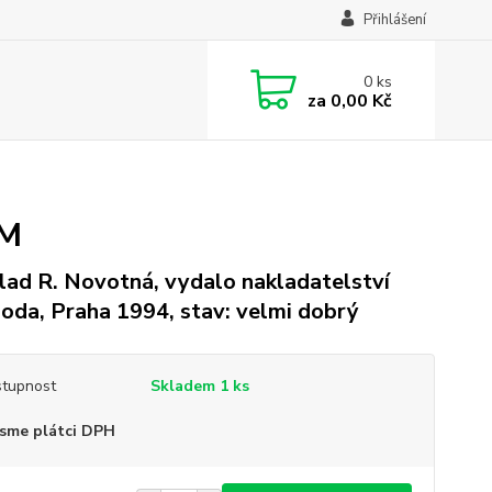
Přihlášení
0
ks
za
0,00 Kč
ÁM
lad R. Novotná, vydalo nakladatelství
oda, Praha 1994, stav: velmi dobrý
tupnost
Skladem 1 ks
sme plátci DPH