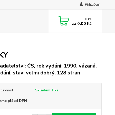
Přihlášení
0
ks
za
0,00 Kč
KY
adatelství: ČS, rok vydání: 1990, vázaná,
ydání, stav: velmi dobrý, 128 stran
tupnost
Skladem 1 ks
sme plátci DPH