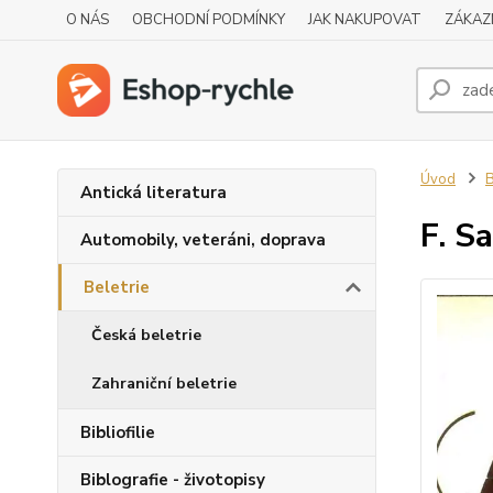
O NÁS
OBCHODNÍ PODMÍNKY
JAK NAKUPOVAT
ZÁKAZ
Úvod
B
Antická literatura
F. 
Automobily, veteráni, doprava
Beletrie
Česká beletrie
Zahraniční beletrie
Bibliofilie
Biblografie - životopisy