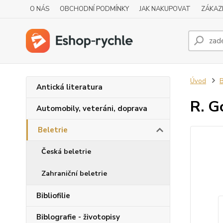
O NÁS
OBCHODNÍ PODMÍNKY
JAK NAKUPOVAT
ZÁKAZ
Úvod
B
Antická literatura
R. G
Automobily, veteráni, doprava
Beletrie
Česká beletrie
Zahraniční beletrie
Bibliofilie
Biblografie - životopisy