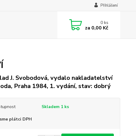
Přihlášení
0
ks
za
0,00 Kč
Í
lad J. Svobodová, vydalo nakladatelství
oda, Praha 1984, 1. vydání, stav: dobrý
tupnost
Skladem 1 ks
sme plátci DPH