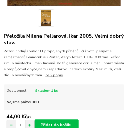
Přeložila Milena Pellarová. Ikar 2005. Velmi dobrý
stav.
Pozoruhodný soubor 11 propojených příběhů líčí životní peripetie
zaměstnanců Grandcirkusu Porter, který v letech 1884-1939 trávil každou
zimu v městečku Lima v Indianě. Po tři generace cirkus měnil obraz města
a propůjčoval obyčejnému zapadákovu nádech exotiky. Mezi muži, kteří
dřou v nevděčných zam...
celý popis
Dostupnost
Skladem 1 ks
Nejsme plátci DPH
44,00 Kč
/
ks
Přidat do košíku