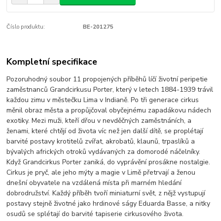
Číslo produktu:
BE-201275
Kompletní specifikace
Pozoruhodný soubor 11 propojených příběhů líčí životní peripetie
zaměstnanců Grandcirkusu Porter, který v letech 1884-1939 trávil
každou zimu v městečku Lima v Indianě. Po tři generace cirkus
měnil obraz města a propůjčoval obyčejnému zapadákovu nádech
exotiky. Mezi muži, kteří dřou v nevděčných zaměstnáních, a
ženami, které chtějí od života víc než jen další dítě, se proplétají
barvité postavy krotitelů zvířat, akrobatů, klaunů, trpaslíků a
bývalých afrických otroků vydávaných za domorodé náčelníky.
Když Grandcirkus Porter zaniká, do vyprávění prosákne nostalgie.
Cirkus je pryč, ale jeho mýty a magie v Limě přetrvají a ženou
dnešní obyvatele na vzdálená místa při marném hledání
dobrodružství. Každý příběh tvoří miniaturní svět, z nějž vystupují
postavy stejně životné jako hrdinové ságy Eduarda Basse, a nitky
osudů se splétají do barvité tapiserie cirkusového života.