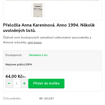
Přeložila Anna Kareninová. Anno 1994. Několik
uvolněných listů.
Čtyřicet osm životopisných zamyšlení světoznámé spisovatelky a
filmové režisérky.
celý popis
Dostupnost
Skladem 1 ks
Nejsme plátci DPH
44,00 Kč
/
ks
Přidat do košíku
Číslo produktu:
BE-201287