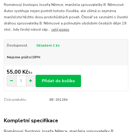
Románový životopis Josefa Němce, manžela spisovatelky B. Němcové.
Autor vystihuje nejen portrét tohoto člověka, ale všímá si zejména
manželství těchto dvou protichůdných povah. Čtenář se seznámí s životní
dráhou spisovatelky B. Němcové a pohnutým obdobím českých dějin 19.
stol., kdy český národ záp...
celý popis
Dostupnost
Skladem 1 ks
Nejsme plátci DPH
55,00 Kč
/
ks
Přidat do košíku
Číslo produktu:
BE-201294
Kompletní specifikace
Románový životopis Josefa Němce, manžela spisovatelky B.