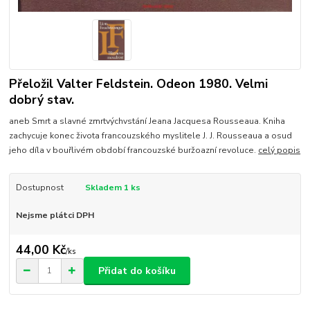
Přeložil Valter Feldstein. Odeon 1980. Velmi
dobrý stav.
aneb Smrt a slavné zmrtvýchvstání Jeana Jacquesa Rousseaua. Kniha
zachycuje konec života francouzského myslitele J. J. Rousseaua a osud
jeho díla v bouřlivém období francouzské buržoazní revoluce.
celý popis
Dostupnost
Skladem 1 ks
Nejsme plátci DPH
44,00 Kč
/
ks
Přidat do košíku