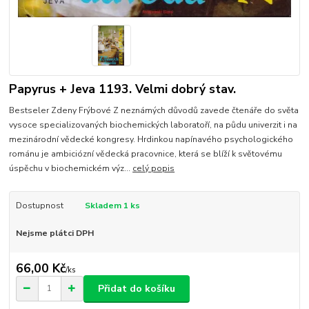
Papyrus + Jeva 1193. Velmi dobrý stav.
Bestseler Zdeny Frýbové Z neznámých důvodů zavede čtenáře do světa
vysoce specializovaných biochemických laboratoří, na půdu univerzit i na
mezinárodní vědecké kongresy. Hrdinkou napínavého psychologického
románu je ambiciózní vědecká pracovnice, která se blíží k světovému
úspěchu v biochemickém výz...
celý popis
Dostupnost
Skladem 1 ks
Nejsme plátci DPH
66,00 Kč
/
ks
Přidat do košíku