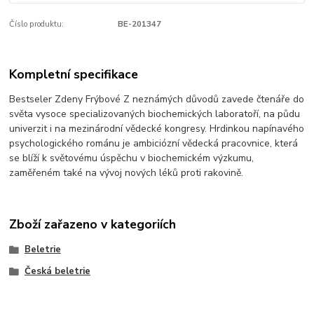
Číslo produktu:
BE-201347
Kompletní specifikace
Bestseler Zdeny Frýbové Z neznámých důvodů zavede čtenáře do
světa vysoce specializovaných biochemických laboratoří, na půdu
univerzit i na mezinárodní vědecké kongresy. Hrdinkou napínavého
psychologického románu je ambiciózní vědecká pracovnice, která
se blíží k světovému úspěchu v biochemickém výzkumu,
zaměřeném také na vývoj nových léků proti rakovině.
Zboží zařazeno v kategoriích
Beletrie
Česká beletrie