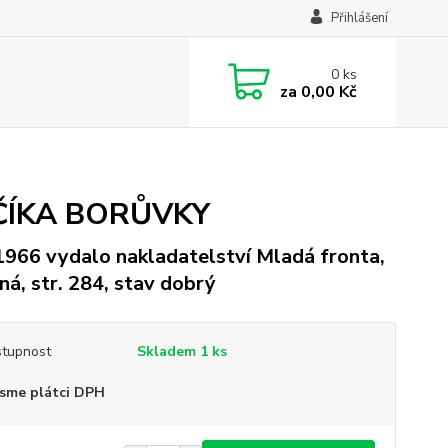
Přihlášení
0
ks
za
0,00 Kč
ČÍKA BORŮVKY
 1966 vydalo nakladatelství Mladá fronta,
ná, str. 284, stav dobrý
tupnost
Skladem 1 ks
sme plátci DPH