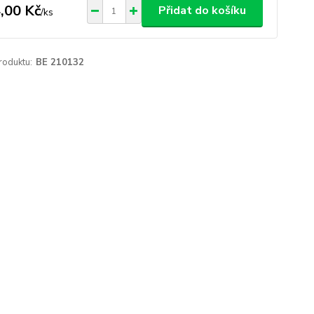
,00 Kč
Přidat do košíku
/
ks
roduktu:
BE 210132