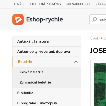
O NÁS
OBCHODNÍ PODMÍNKY
JAK NAKUPOVAT
ZÁKAZ
Úvod
B
Antická literatura
JOS
Automobily, veteráni, doprava
Beletrie
Česká beletrie
Zahraniční beletrie
Bibliofilie
Biblografie - životopisy