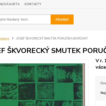
NICKÁ KARTA
KONTAKTY
Hledat
eletrie
JOSEF ŠKVORECKÝ SMUTEK PORUČÍKA BORŮVKY
EF ŠKVORECKÝ SMUTEK PORU
V r.
váza
Dos
Nej