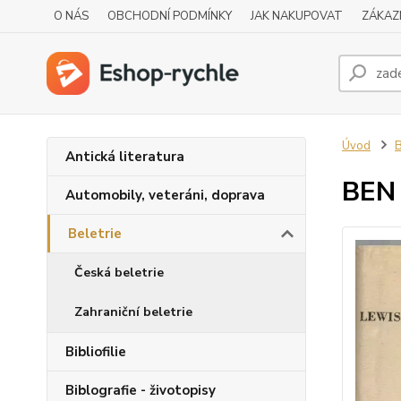
O NÁS
OBCHODNÍ PODMÍNKY
JAK NAKUPOVAT
ZÁKAZ
Úvod
B
Antická literatura
BEN 
Automobily, veteráni, doprava
Beletrie
Česká beletrie
Zahraniční beletrie
Bibliofilie
Biblografie - životopisy