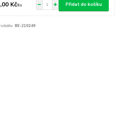
,00 Kč
Přidat do košíku
/
ks
roduktu:
BE-210249