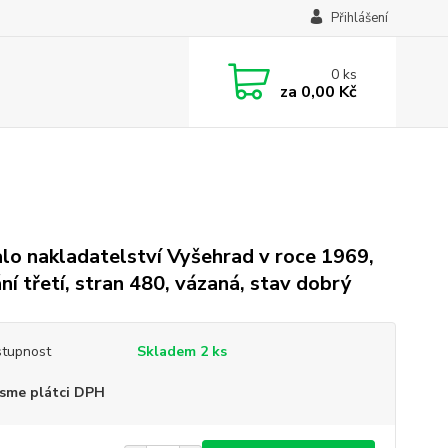
Přihlášení
0
ks
za
0,00 Kč
lo nakladatelství Vyšehrad v roce 1969,
ní třetí, stran 480, vázaná, stav dobrý
tupnost
Skladem 2 ks
sme plátci DPH