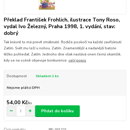
Překlad František Frohlich, ilustrace Tony Roso,
vydal Ivo Železný, Praha 1998, 1. vydání, stav:
dobrý
Tak krásně to má prevít zmáknuté. Rodiče poskočí na každé zavřísknutí.
Zatím. Svět mu leží u nohou. Zatím. Znamenitější a nadanější batole
těžko pohledat. Zatím. Jednoho dne však nastává onen černý okamžik,
kdy se na scéně objevuje konkurence.
celý popis
Dostupnost
Skladem 1 ks
Nejsme plátci DPH
54,00 Kč
/
ks
Přidat do košíku
Číslo produktu:
BE-201221